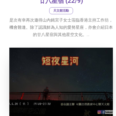
廿八星宿 (22/9)
天文館活動
是次有幸再次邀得山內銘宮子女士蒞臨香港主持工作坊，
機會難逢。除了認識鮮為人知的愛努星座，亦會介紹日本
的廿八星宿與其他星空文化。…