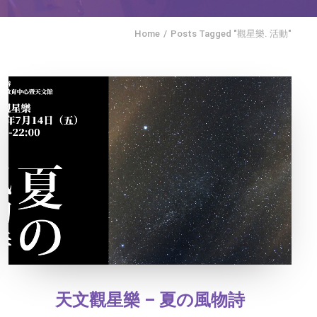
Home
Posts Tagged "觀星樂. 活動"
天文觀星樂 – 夏の風物詩