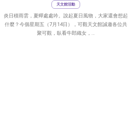
天文館活動
炎日積雨雲，夏蟬處處吟。說起夏日風物，大家還會想起
什麼？今個星期五（7月14日），可觀天文館誠邀各位共
聚可觀，臥看牛郎織女，…