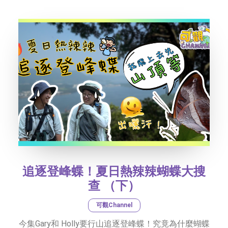
社交平台
字型大小
追逐登峰蝶！夏日熱辣辣蝴蝶大搜
查 （下）
可觀Channel
今集Gary和 Holly要行山追逐登峰蝶！究竟為什麼蝴蝶