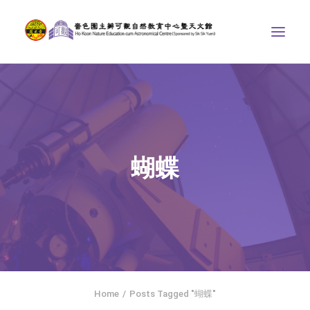
中心介紹
學界課程
天文館
蝴蝶
博物天地
比賽/專題計劃
聯絡我們
SEARCH
ENGLISH
Home
Posts Tagged "蝴蝶"
首頁