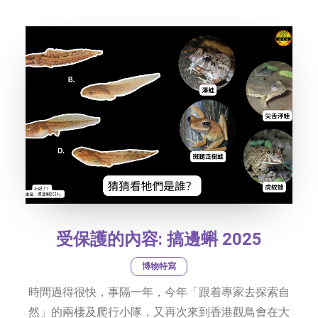
社交平台
字型大小
受保護的內容: 搞邊蝌 2025
博物特寫
時間過得很快，事隔一年，今年「跟着專家去探索自
然」的兩棲及爬行小隊，又再次來到香港觀鳥會在大