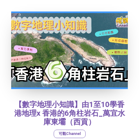
社交平台
字型大小
【數字地理小知識】由1至10學香
港地理x 香港的6角柱岩石_萬宜水
庫東壩（西貢）
可觀Channel