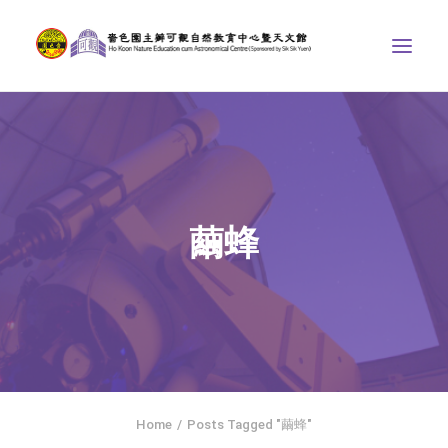
中心介紹
學界課程
天文館
繭蜂
博物天地
比賽/專題計劃
聯絡我們
SEARCH
ENGLISH
Home
Posts Tagged "繭蜂"
首頁