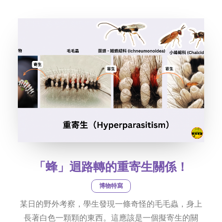
社交平台
字型大小
「蜂」迴路轉的重寄生關係！
博物特寫
某日的野外考察，學生發現一條奇怪的毛毛蟲，身上
長著白色一顆顆的東西。這應該是一個擬寄生的關