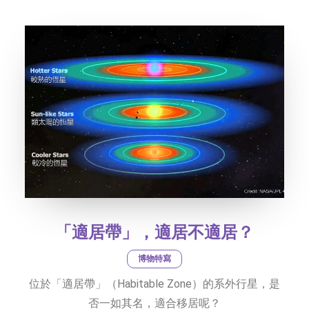
社交平台
字型大小
「適居帶」，適居不適居？
博物特寫
位於「適居帶」（Habitable Zone）的系外行星，是
否一如其名，適合移居呢？