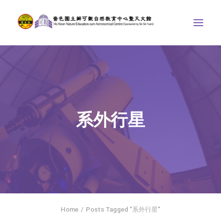
中心介紹
學界課程
天文館
系外行星
博物天地
比賽/專題計劃
聯絡我們
SEARCH
ENGLISH
Home
Posts Tagged "系外行星"
首頁