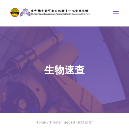
中心介紹
學界課程
天文館
生物速查
博物天地
比賽/專題計劃
聯絡我們
SEARCH
ENGLISH
Home
Posts Tagged "生物速查"
首頁