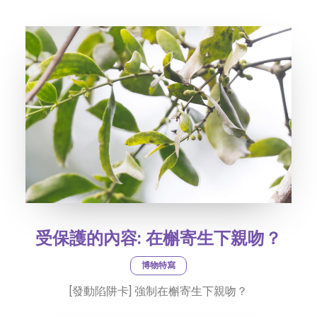
社交平台
字型大小
受保護的內容: 在槲寄生下親吻？
博物特寫
[發動陷阱卡] 強制在槲寄生下親吻？