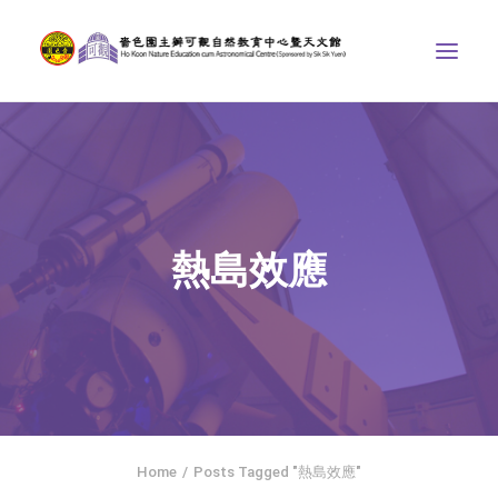
中心介紹
學界課程
天文館
熱島效應
博物天地
比賽/專題計劃
聯絡我們
SEARCH
ENGLISH
Home
Posts Tagged "熱島效應"
首頁