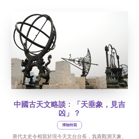
社交平台
字型大小
中國古天文略談﹕「天垂象，見吉
凶」？
博物特寫
唐代太史令相當於現今天文台台長，負責觀測天象、