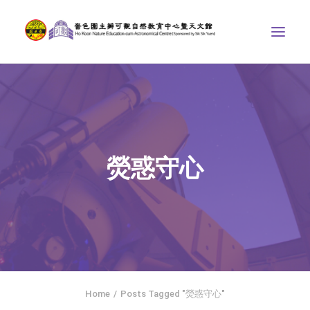
中心介紹
學界課程
天文館
熒惑守心
博物天地
比賽/專題計劃
聯絡我們
SEARCH
ENGLISH
Home
Posts Tagged "熒惑守心"
首頁