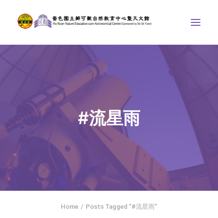
中心介紹
學界課程
天文館
#流星雨
博物天地
比賽/專題計劃
聯絡我們
SEARCH
ENGLISH
Home
Posts Tagged "#流星雨"
首頁