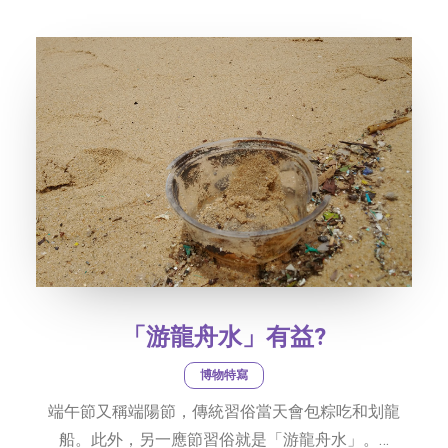
社交平台
字型大小
「游龍舟水」有益?
博物特寫
端午節又稱端陽節，傳統習俗當天會包粽吃和划龍
船。此外，另一應節習俗就是「游龍舟水」。…