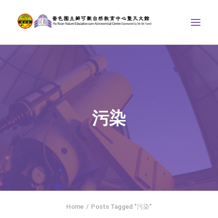
中心介紹
學界課程
天文館
污染
博物天地
比賽/專題計劃
聯絡我們
SEARCH
ENGLISH
Home
Posts Tagged "污染"
首頁