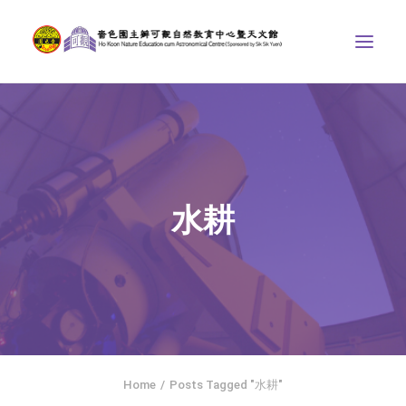
中心介紹
學界課程
天文館
水耕
博物天地
比賽/專題計劃
聯絡我們
SEARCH
ENGLISH
Home
Posts Tagged "水耕"
首頁