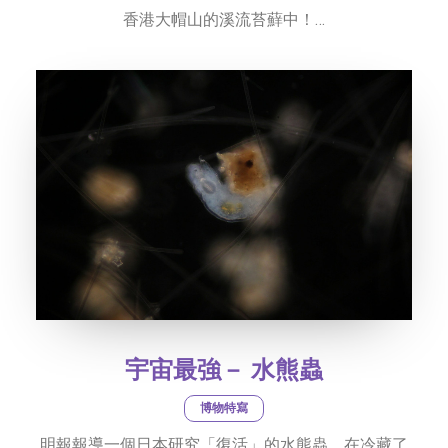
香港大帽山的溪流苔蘚中！…
宇宙最強－ 水熊蟲
博物特寫
明報報導一個日本研究「復活」的水熊蟲，在冷藏了