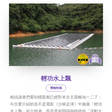
輕功水上飄
博物特寫
相信讀者們看到標題都已經對本文主題略知一二了：
今次要介紹的並不是電影《少林足球》中施展「輕功
水上飄」的六師弟，而是早前鬧得熱哄哄的「浮動太