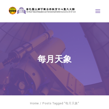
中心介紹
學界課程
天文館
每月天象
博物天地
比賽/專題計劃
聯絡我們
SEARCH
ENGLISH
Home
Posts Tagged "每月天象"
首頁