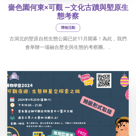
嗇色園何東×可觀 —文化古蹟與塱原生
態考察
博物活動
古洞北的塱原自然生態公園已於11月開幕！為此，我們
會舉辦一場融合歷史與生態的考察團。…