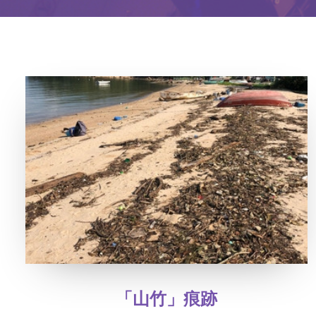
「山竹」痕跡