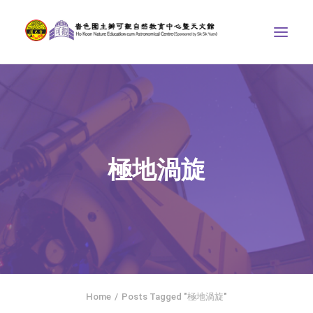
中心介紹
學界課程
天文館
極地渦旋
博物天地
比賽/專題計劃
聯絡我們
SEARCH
ENGLISH
Home
Posts Tagged "極地渦旋"
首頁