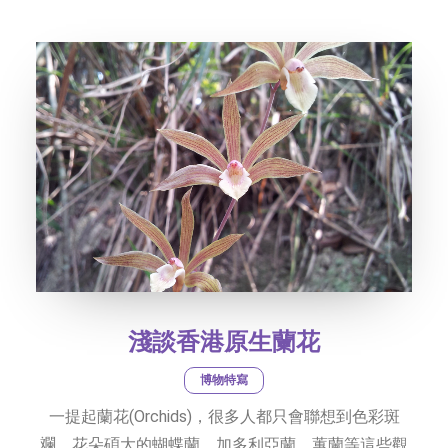
淺談香港原生蘭花
博物特寫
一提起蘭花(Orchids)，很多人都只會聯想到色彩斑
斕，花朵碩大的蝴蝶蘭、加多利亞蘭、蕙蘭等這些觀