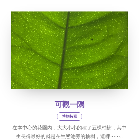
社交平台
字型大小
可觀一隅
博物特寫
在本中心的花園內，大大小小的種了五棵柚樹，其中
生長得最好的就是在生態池旁的柚樹，這棵⋯⋯…