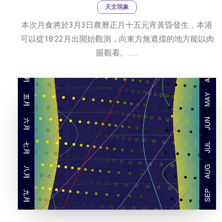
天文現象
本次月食將於3月3日農曆正月十五元宵黃昏發生，本港
可以從18:22月出開始觀測，向東方無遮擋的地方能以肉
眼觀看。……