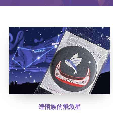
達悟族的飛魚星