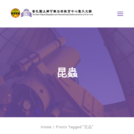
中心介紹
學界課程
天文館
昆蟲
博物天地
比賽/專題計劃
聯絡我們
SEARCH
ENGLISH
Home
Posts Tagged "昆蟲"
首頁