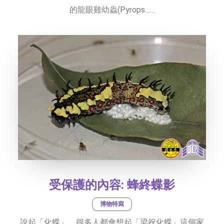
的龍眼雞幼蟲(Pyrops……
受保護的內容: 蜂終蝶影
博物特寫
說起「化蝶」，很多人都會想起「梁祝化蝶」這個家