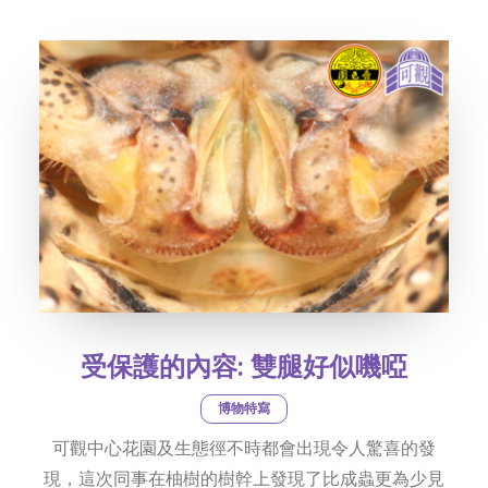
社交平台
字型大小
受保護的內容: 雙腿好似嘰啞
博物特寫
可觀中心花園及生態徑不時都會出現令人驚喜的發
現，這次同事在柚樹的樹幹上發現了比成蟲更為少見