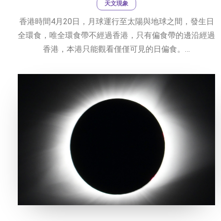
天文現象
香港時間4月20日，月球運行至太陽與地球之間，發生日
全環食，唯全環食帶不經過香港，只有偏食帶的邊沿經過
香港，本港只能觀看僅僅可見的日偏食。…