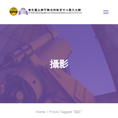
中心介紹
學界課程
天文館
攝影
博物天地
比賽/專題計劃
聯絡我們
SEARCH
ENGLISH
Home
Posts Tagged "攝影"
首頁