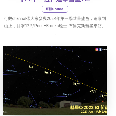
可觀Channel
可觀channel帶大家參與2024年第一場彗星盛會，追蹤到
山上，目擊12P/Pons–Brooks龐士-布魯克斯彗星來訪。
…