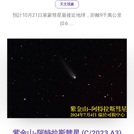
天文現象
預計10月21日萊蒙彗星最接近地球，距離9千萬公里
(0.6……
紫金山-阿特拉斯彗星 (C/2023 A3)