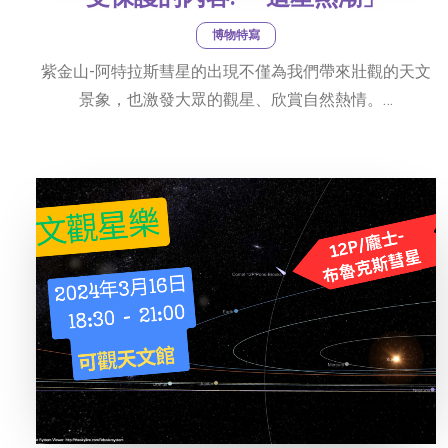
博物特寫
紫金山-阿特拉斯彗星的出現不僅為我們帶來壯觀的天文
景象，也激發大眾的觀星、欣賞自然熱情。…