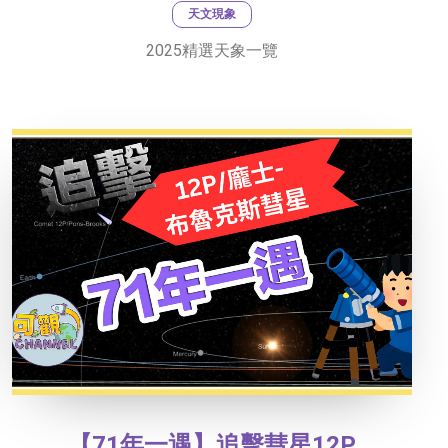
天文現象
2025精選天象一覽
【71年一遇】追擊彗星12P