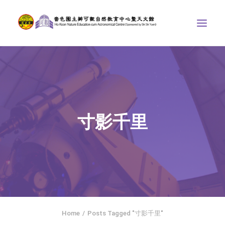
中心介紹
學界課程
天文館
寸影千里
博物天地
比賽/專題計劃
聯絡我們
SEARCH
ENGLISH
Home
Posts Tagged "寸影千里"
首頁