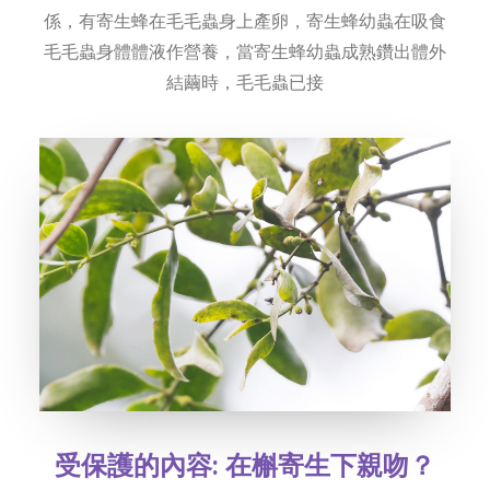
係，有寄生蜂在毛毛蟲身上產卵，寄生蜂幼蟲在吸食
毛毛蟲身體體液作營養，當寄生蜂幼蟲成熟鑽出體外
結繭時，毛毛蟲已接
受保護的內容: 在槲寄生下親吻？