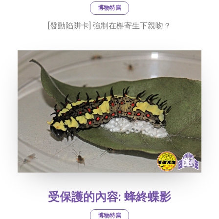
博物特寫
[發動陷阱卡] 強制在槲寄生下親吻？
受保護的內容: 蜂終蝶影
博物特寫