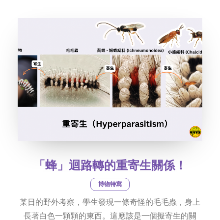
社交平台
字型大小
「蜂」迴路轉的重寄生關係！
博物特寫
某日的野外考察，學生發現一條奇怪的毛毛蟲，身上
長著白色一顆顆的東西。這應該是一個擬寄生的關