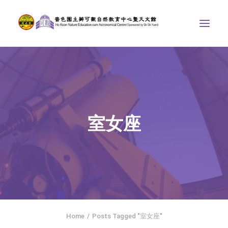
中心介紹
學界課程
天文館
室女座
博物天地
比賽/專題計劃
聯絡我們
SEARCH
ENGLISH
Home
Posts Tagged "室女座"
首頁