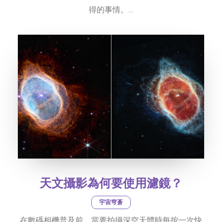
得的事情。…
天文攝影為何要使用濾鏡？
宇宙穹蒼
在數碼相機普及前，當要拍攝深空天體時每按一次快