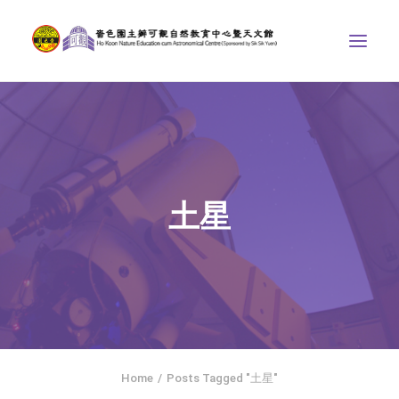
中心介紹
學界課程
天文館
土星
博物天地
比賽/專題計劃
聯絡我們
SEARCH
ENGLISH
Home
Posts Tagged "土星"
首頁