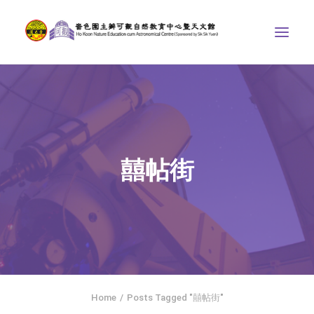
中心介紹
學界課程
天文館
囍帖街
博物天地
比賽/專題計劃
聯絡我們
SEARCH
ENGLISH
Home
Posts Tagged "囍帖街"
首頁