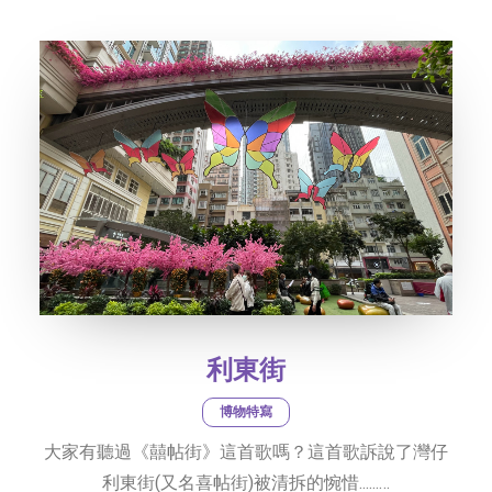
社交平台
字型大小
利東街
博物特寫
大家有聽過《囍帖街》這首歌嗎？這首歌訴說了灣仔
利東街(又名喜帖街)被清拆的惋惜......…