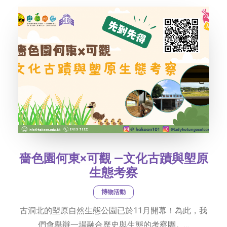
嗇色園何東×可觀 —文化古蹟與塱原
生態考察
博物活動
古洞北的塱原自然生態公園已於11月開幕！為此，我
們會舉辦一場融合歷史與生態的考察團。…