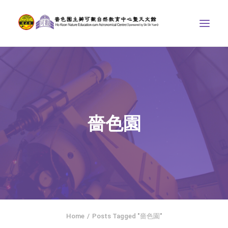
中心介紹
學界課程
天文館
嗇色園
博物天地
比賽/專題計劃
聯絡我們
SEARCH
ENGLISH
Home
Posts Tagged "嗇色園"
首頁