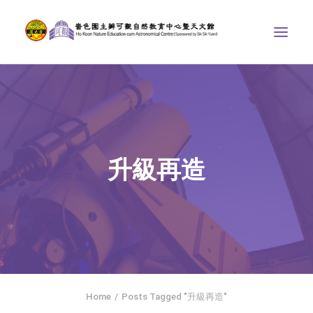
中心介紹
學界課程
天文館
升級再造
博物天地
比賽/專題計劃
聯絡我們
SEARCH
ENGLISH
Home
Posts Tagged "升級再造"
首頁