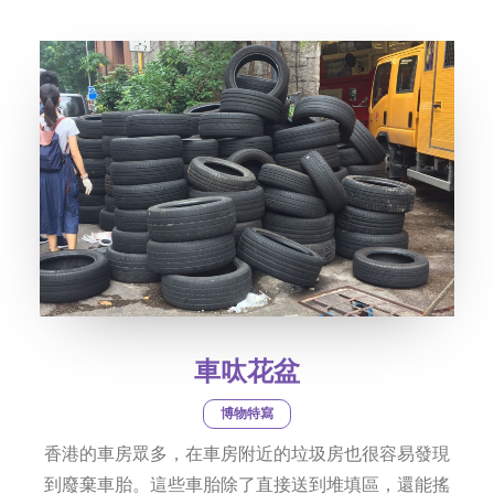
社交平台
字型大小
車呔花盆
博物特寫
香港的車房眾多，在車房附近的垃圾房也很容易發現
到廢棄車胎。這些車胎除了直接送到堆填區，還能搖