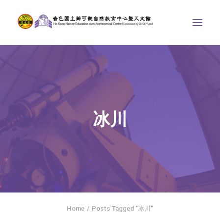
中心介紹
學界課程
天文館
冰川
博物天地
比賽/專題計劃
聯絡我們
SEARCH
ENGLISH
Home
Posts Tagged "冰川"
首頁