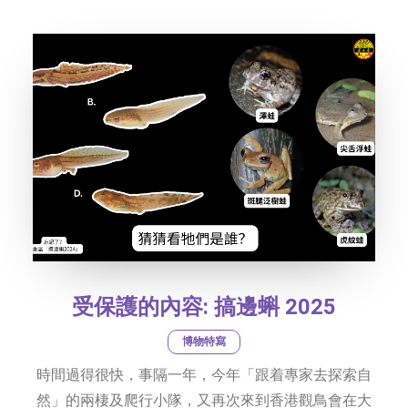
社交平台
字型大小
受保護的內容: 搞邊蝌 2025
博物特寫
時間過得很快，事隔一年，今年「跟着專家去探索自
然」的兩棲及爬行小隊，又再次來到香港觀鳥會在大