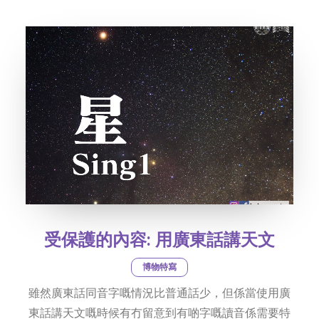
社交平台
字型大小
受保護的內容: 用廣東話講天文
博物特寫
雖然廣東話同音字嘅情況比普通話少，但係當使用廣
東話講天文嘅時候有冇留意到有啲字嘅讀音係需要特