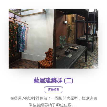
社交平台
字型大小
藍屋建築群 (二)
博物特寫
在藍屋74號3樓裡保留了一間板間房原型，據說這個
單位曾經容納了40位住客......…