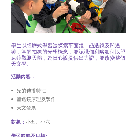
學生以經歷式學習法探索平面鏡、凸透鏡及凹透
鏡，掌握抽象的光學概念，並認識伽利略如何以望
遠鏡觀測天體，為日心說提供出力證，並改變整個
天文學。
活動內容：
光的傳播特性
望遠鏡原理及製作
天文發展
對象：
小五、小六
學習範疇及目標*：