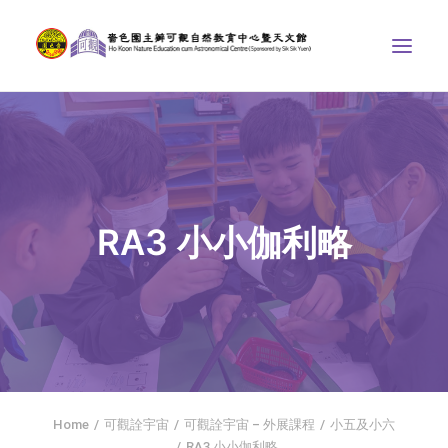
中心介紹
學界課程
天文館
RA3 小小伽利略
博物天地
比賽/專題計劃
聯絡我們
SEARCH
首頁
Home
可觀詮宇宙
可觀詮宇宙 – 外展課程
小五及小六
社交平台
RA3 小小伽利略