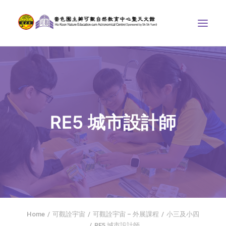
中心介紹
學界課程
天文館
RE5 城市設計師
博物天地
比賽/專題計劃
聯絡我們
SEARCH
首頁
Home
可觀詮宇宙
可觀詮宇宙 – 外展課程
小三及小四
社交平台
RE5 城市設計師