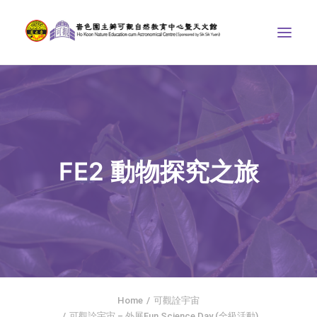
中心介紹
學界課程
天文館
FE2 動物探究之旅
博物天地
比賽/專題計劃
聯絡我們
SEARCH
首頁
Home
可觀詮宇宙
社交平台
可觀詮宇宙 – 外展Fun Science Day (全級活動)