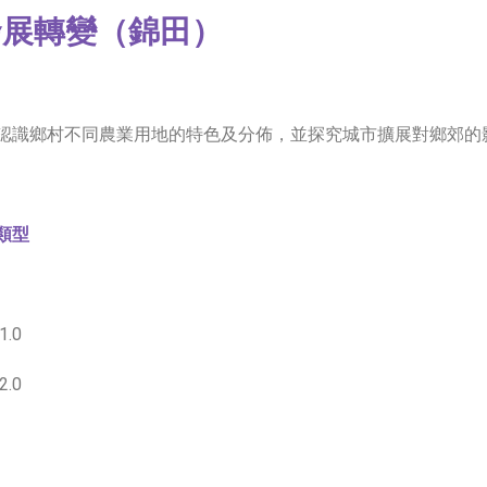
發展轉變（錦田）
認識鄉村不同農業用地的特色及分佈，並探究城市擴展對鄉郊的
類型
.0
.0