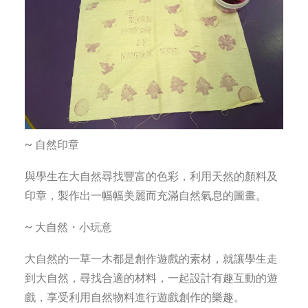
~ 自然印章
與學生在大自然尋找豐富的色彩，利用天然的顏料及
印章，製作出一幅幅美麗而充滿自然氣息的圖畫。
~ 大自然・小玩意
大自然的一草一木都是創作遊戲的素材，就讓學生走
到大自然，尋找合適的材料，一起設計有趣互動的遊
戲，享受利用自然物料進行遊戲創作的樂趣。