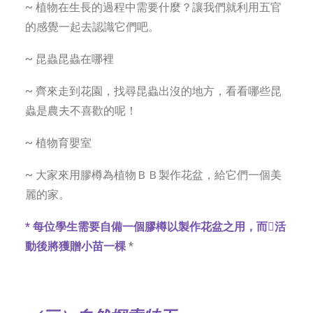
~ 植物在生長的過程中需要什麼？讓我們就利用五官
的感覺一起去認識它們吧。
~ 昆蟲昆蟲在哪裡
~ 齊來走到花園，找尋昆蟲出沒的地方，看看哪些昆
蟲是農夫不喜歡的呢！
~ 植物育嬰室
~ 大家來用膠樽為植物ＢＢ製作花盆，給它們一個美
麗的家。
*
每位學生需要自備一個膠樽以製作花盆之用，而

活
動後將獲贈小苗一棵
*