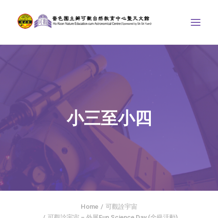
中心介紹
學界課程
天文館
小三至小四
博物天地
比賽/專題計劃
聯絡我們
SEARCH
ENGLISH
Home
可觀詮宇宙
首頁
可觀詮宇宙 – 外展Fun Science Day (全級活動)