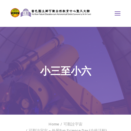
中心介紹
學界課程
天文館
小三至小六
博物天地
比賽/專題計劃
聯絡我們
SEARCH
ENGLISH
Home
可觀詮宇宙
首頁
可觀詮宇宙 – 外展Fun Science Day (全級活動)