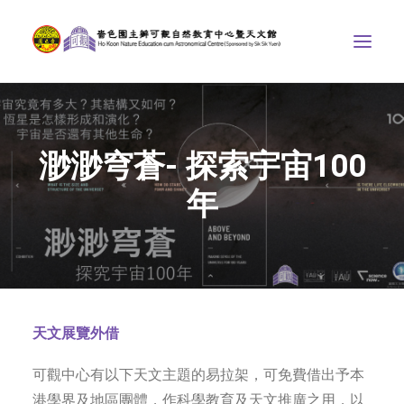
中心介紹
渺渺穹蒼- 探索宇宙100
學界課程
天文館
年
博物天地
比賽/專題計劃
聯絡我們
天文展覽外借
SEARCH
ENGLISH
可觀中心有以下天文主題的易拉架，可免費借出予本
首頁
港學界及地區團體，作科學教育及天文推廣之用，以