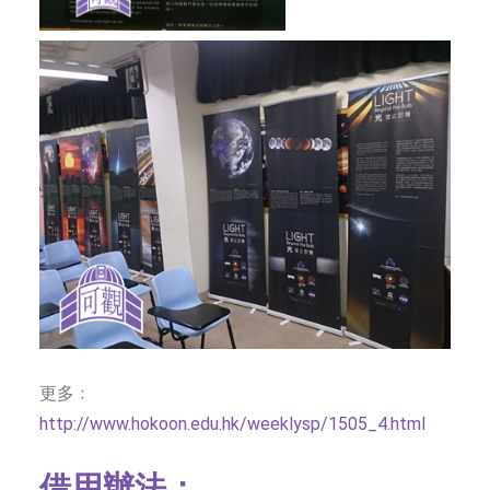
更多﹕
http://www.hokoon.edu.hk/weeklysp/1505_4.html
借用辦法：