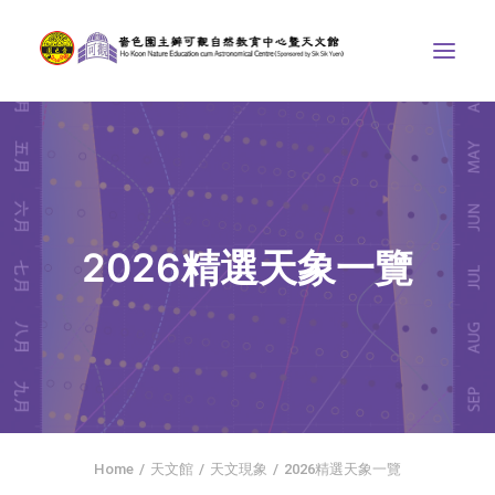
中心介紹
學界課程
天文館
2026精選天象一覽
博物天地
比賽/專題計劃
聯絡我們
SEARCH
首頁
Home
天文館
天文現象
2026精選天象一覽
社交平台