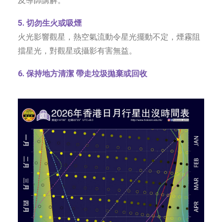
及導師講解。
5. 切勿生火或吸煙
火光影響觀星，熱空氣流動令星光擺動不定，煙霧阻
擋星光，對觀星或攝影有害無益。
6. 保持地方清潔 帶走垃圾拋棄或回收