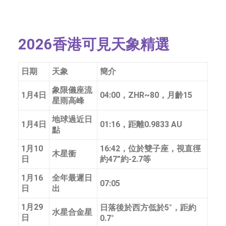
字型大小
2026香港可見天象精選
日期
天象
簡介
象限儀座流
1月4日
04:00，ZHR~80，月齡15
星雨高峰
地球過近日
1月4日
01:16，距離0.9833 AU
點
1月10
16:42，位於雙子座，視直徑
木星衝
日
約47”約-2.7等
1月16
全年最遲日
07:05
日
出
1月29
日落後於西方低於5°，距約
水星合金星
日
0.7°