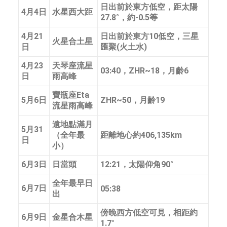
日出前於東方低空，距太陽
4月4日
水星西大距
27.8°，約-0.5等
4月21
日出前於東方10低空，三星
火星合土星
日
匯聚(火土水)
4月23
天琴座流星
03:40，ZHR~18，月齡6
日
雨高峰
寶瓶座Eta
5月6日
ZHR~50，月齡19
流星雨高峰
遠地點滿月
5月31
（全年最
距離地心約406,135km
日
小）
6月3日
日當頭
12:21，太陽仰角90°
全年最早日
6月7日
05:38
出
傍晚西方低空可見，相距約
6月9日
金星合木星
1.7°