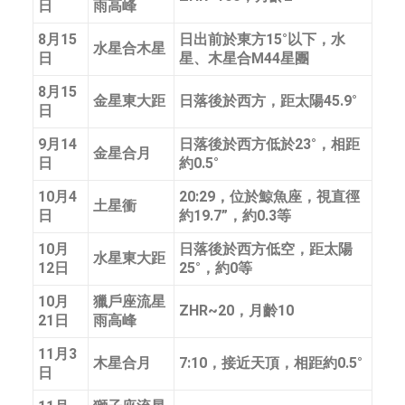
日
雨高峰
8月15
日出前於東方15°以下，水
水星合木星
日
星、木星合M44星團
8月15
金星東大距
日落後於西方，距太陽45.9°
日
9月14
日落後於西方低於23°，相距
金星合月
日
約0.5°
10月4
20:29，位於鯨魚座，視直徑
土星衝
日
約19.7”，約0.3等
10月
日落後於西方低空，距太陽
水星東大距
12日
25°，約0等
10月
獵戶座流星
ZHR~20，月齡10
21日
雨高峰
11月3
木星合月
7:10，接近天頂，相距約0.5°
日