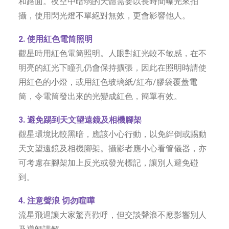
和路面。夜空中暗弱的天體需要以長時間曝光來拍
攝，使用閃光燈不單絕對無效，更會影響他人。
2. 使用紅色電筒照明
觀星時用紅色電筒照明。人眼對紅光較不敏感，在不
明亮的紅光下瞳孔仍會保持擴張，因此在照明時請使
用紅色的小燈，或用紅色玻璃紙/紅布/膠袋覆蓋電
筒，令電筒發出來的光變成紅色，簡單有效。
3. 避免踢到天文望遠鏡及相機腳架
觀星環境比較黑暗，應該小心行動，以免絆倒或踢動
天文望遠鏡及相機腳架。攝影者應小心看管儀器，亦
可考慮在腳架加上反光或發光標記，讓別人避免碰
到。
4. 注意聲浪 切勿喧嘩
流星飛過讓大家驚喜歡呼，但交談聲浪不應影響別人