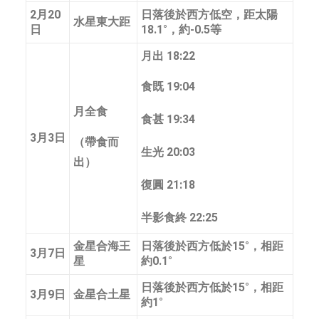
2月20
日落後於西方低空，距太陽
水星東大距
日
18.1°，約-0.5等
月出 18:22
食既 19:04
月全食
食甚 19:34
3月3日
（帶食而
生光 20:03
出）
復圓 21:18
半影食終 22:25
金星合海王
日落後於西方低於15°，相距
3月7日
星
約0.1°
日落後於西方低於15°，相距
3月9日
金星合土星
約1°