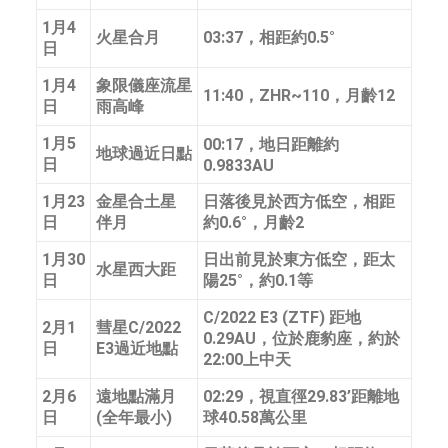
1月4
火星合月
03:37，相距約0.5°
日
1月4
象限儀座流星
11:40，ZHR~110，月齡12
日
雨高峰
1月5
00:17，地日距離約
地球過近日點
日
0.9833AU
1月23
金星合土星
日落後見於西方低空，相距
日
伴月
約0.6°，月齡2
1月30
日出前見於東方低空，距太
水星西大距
日
陽25°，約0.1等
C/2022 E3 (ZTF) 距地
2月1
彗星C/2022
0.29AU，位於鹿豹座，約於
日
E3過近地點
22:00上中天
2月6
遠地點滿月
02:29，視直徑29.83’距離地
日
(全年最小)
球40.58萬公里