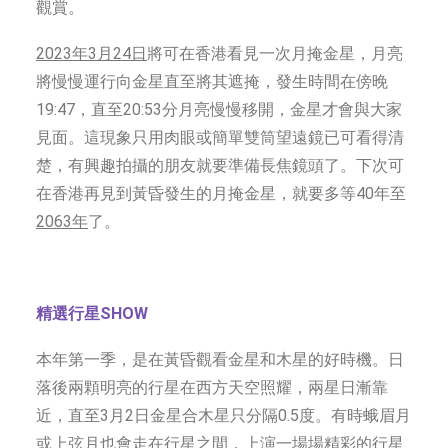
觀賞。
2023年3月24日
將可在香港看見一次月掩金星，月亮
將慢慢運行向金星直至將其遮掩，發生時間在傍晚
19:47，直至20:53分月亮慢慢移開，金星才會與大家
見面。這現象只用肉眼或簡單雙筒望遠鏡已可看得清
楚，有興趣拍攝的朋友就要準備長焦鏡頭了。下次可
在香港再見到黃昏發生的月掩金星，就要多等40年至
2063年
了。
精選行星SHOW
本年第一季，是在黃昏觀看金星和木星的好時機。日
落後兩顆明亮的行星在西方天空照耀，兩星日漸靠
近，直至3月2日金星合木星只分隔0.5度。有時蛾眉月
或上弦月也會走在行星之間，上演一場場精彩的行星