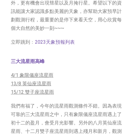
外，更有機會出現彗星以及月掩行星。希望以下的資
社交平台
訊能讓大家認識多點美麗的天象，亦幫助大家預早計
劃觀測行程，最重要的是停下來看天空，用心欣賞每
字型大小
個大自然的美妙一刻~~~
立即跳到﹕
2023天象預報列表
三大流星雨高峰
4/1 象限儀座流星雨
13/8 英仙座流星雨
15/12 雙子座流星雨
我們有福了，今年的流星雨觀測條件不錯。因為表現
可靠的三大流星雨之中，只有象限儀座流星雨遇上了
初十二的盈月，會受月光影響。另外的八月英仙座流
星雨、十二月雙子座流星雨則遇上殘月和新月，觀測