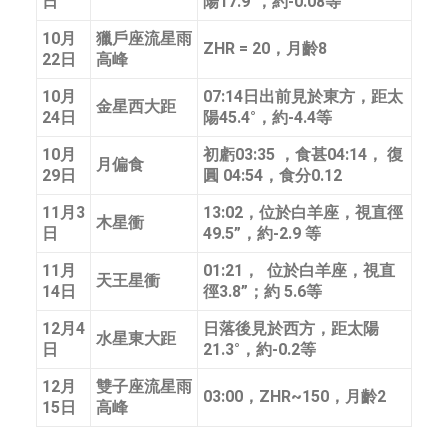
日
陽17.9°，約-0.08等
10月
獵戶座流星雨
ZHR = 20，月齡8
22日
高峰
10月
07:14日出前見於東方，距太
金星西大距
24日
陽45.4°，約-4.4等
10月
初虧03:35 ，食甚04:14， 復
月偏食
29日
圓 04:54，食分0.12
11月3
13:02，位於白羊座，視直徑
木星衝
日
49.5”，約-2.9 等
11月
01:21， 位於白羊座，視直
天王星衝
14日
徑3.8”；約 5.6等
12月4
日落後見於西方，距太陽
水星東大距
日
21.3°，約-0.2等
12月
雙子座流星雨
03:00，ZHR~150，月齡2
15日
高峰