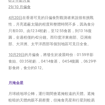
6/5 半影月食
29/10 月偏食
4月20日
在香港可見的日偏食對觀測者來說很有挑戰
性，月亮遮蔽太陽的程度和整體時間不多，因為食分
只有0.03。由12:34初虧，至12:55食甚，到13:16復
圓，全過程僅約42分鐘。而印度洋東南部、亞洲南
部、大洋洲、太平洋西部等個別地區可見日全食。
10月29日
的月偏食，將發生於凌晨時份﹕01:59半影
食始、03:35初虧 ，04:14食甚， 04:54復圓 ，06:29半
影食終，食分約0.12。
月掩金星
月球繞地球公轉，運行期間會遮掩較遠的天體。遮掩
較暗的天體肉眼不易察覺，但掩食亮星和行星則較易