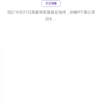
天文現象
預計10月21日萊蒙彗星最接近地球，距離9千萬公里
(0.6……