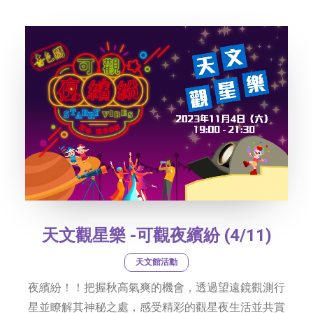
社交平台
字型大小
天文觀星樂 -可觀夜繽紛 (4/11)
天文館活動
夜繽紛！！把握秋高氣爽的機會，透過望遠鏡觀測行
星並瞭解其神秘之處，感受精彩的觀星夜生活並共賞