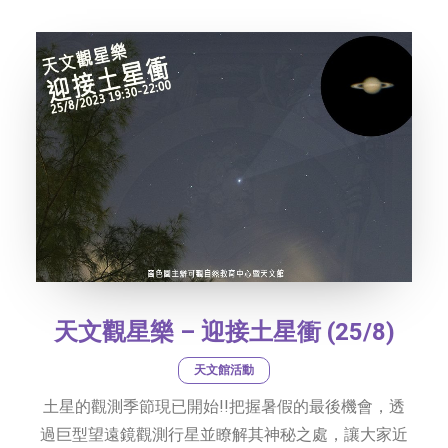
天文觀星樂 – 迎接土星衝 (25/8)
天文館活動
土星的觀測季節現已開始!!把握暑假的最後機會，透
過巨型望遠鏡觀測行星並瞭解其神秘之處，讓大家近