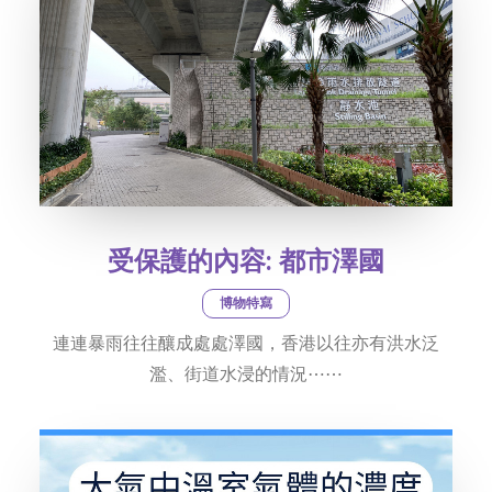
受保護的內容: 都市澤國
博物特寫
連連暴雨往往釀成處處澤國，香港以往亦有洪水泛
濫、街道水浸的情況⋯⋯